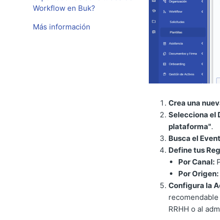
Workflow en Buk?
Más información
Crea una nueva
Selecciona el 
plataforma"
.
Busca el Event
Define tus Regl
Por Canal:
P
Por Origen:
Configura la 
recomendable 
RRHH o al admi