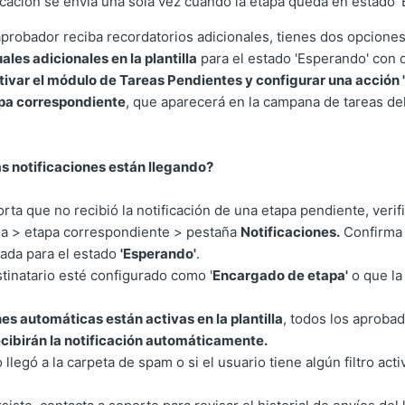
icación se envía una sola vez cuando la etapa queda en estado '
aprobador reciba recordatorios adicionales, tienes dos opcione
les adicionales en la plantilla
para el estado 'Esperando' con d
ctivar el módulo de Tareas Pendientes y configurar una acción
apa correspondiente
, que aparecerá en la campana de tareas de
as notificaciones están llegando?
rta que no recibió la notificación de una etapa pendiente, verifi
tilla > etapa correspondiente > pestaña
Notificaciones.
Confirma 
rada para el estado
'Esperando'
.
stinatario esté configurado como '
Encargado de etapa'
o que la
nes automáticas están activas en la plantilla
, todos los aprobad
ecibirán la notificación automáticamente.
o llegó a la carpeta de spam o si el usuario tiene algún filtro act