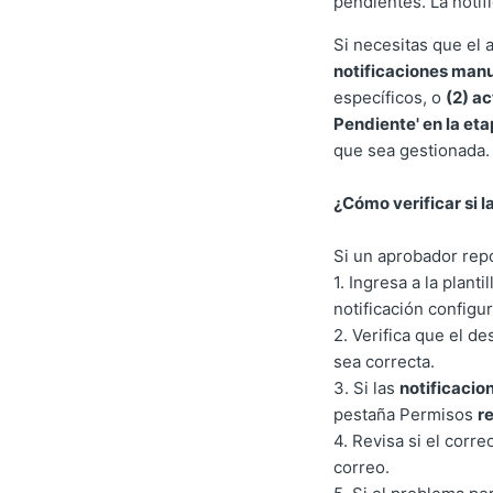
pendientes. La notif
Si necesitas que el 
notificaciones manua
específicos, o
(2) a
Pendiente' en la et
que sea gestionada.
¿Cómo verificar si l
Si un aprobador repo
1. Ingresa a la plan
notificación configu
2. Verifica que el de
sea correcta.
3. Si las
notificacio
pestaña Permisos
r
4. Revisa si el corre
correo.