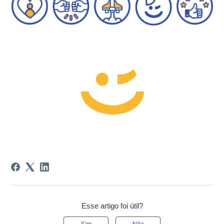
Esse artigo foi útil?
Sim
Não