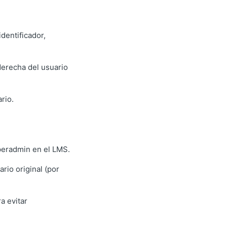
identificador,
derecha del usuario
rio.
uperadmin en el LMS.
rio original (por
a evitar