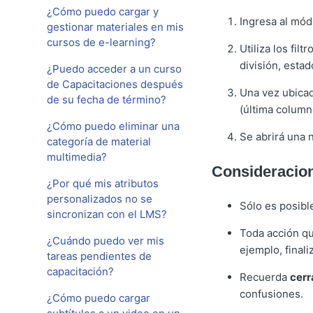
¿Cómo puedo cargar y
Ingresa al mó
gestionar materiales en mis
cursos de e-learning?
Utiliza los fil
división, estado
¿Puedo acceder a un curso
de Capacitaciones después
Una vez ubicad
de su fecha de término?
(última column
¿Cómo puedo eliminar una
Se abrirá una 
categoría de material
multimedia?
Consideracio
¿Por qué mis atributos
personalizados no se
Sólo es posible
sincronizan con el LMS?
Toda acción qu
¿Cuándo puedo ver mis
ejemplo, finali
tareas pendientes de
capacitación?
Recuerda
cerr
confusiones.
¿Cómo puedo cargar