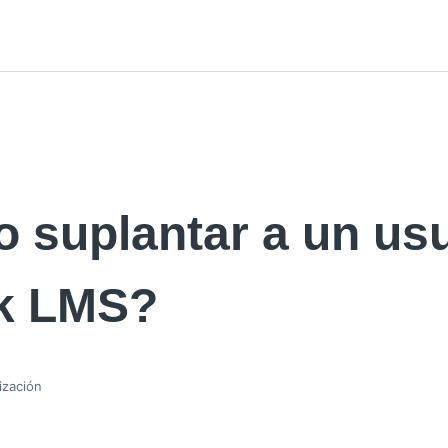
 suplantar a un usu
k LMS?
ización