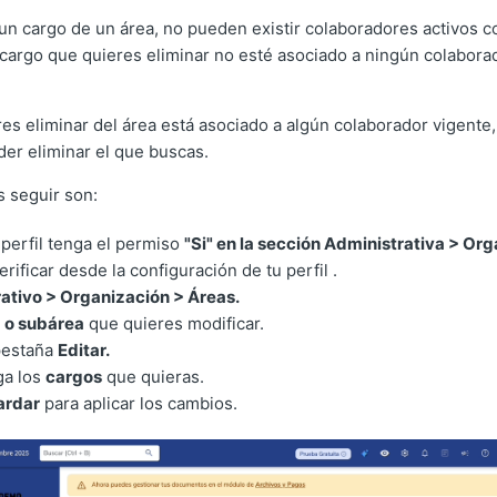
un cargo de un área, no pueden existir colaboradores activos 
l cargo que quieres eliminar no esté asociado a ningún colabora
res eliminar del área está asociado a algún colaborador vigente
der eliminar el que buscas.
 seguir son:
 perfil tenga el permiso
"Si" en la sección Administrativa > Or
rificar desde la configuración de tu perfil .
ativo > Organización > Áreas.
 o subárea
que quieres modificar.
 pestaña
Editar.
ga los
cargos
que quieras.
ardar
para aplicar los cambios.