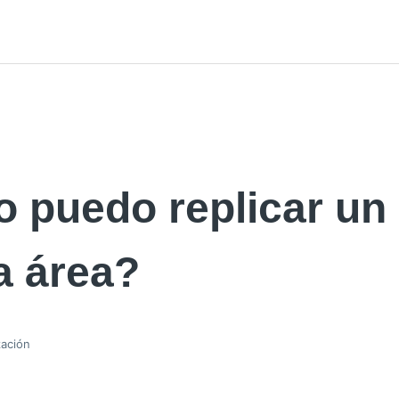
 puedo replicar un
a área?
zación